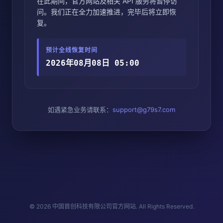
在此期间，官方网站及相关 API 服务将暂停访
问。我们正在全力加速推进，完毕后将立即恢
复。
预计全线恢复时间
2026年08月08日 05:00
如遇紧急业务请联系：
support@g79s7.com
© 2026 中国首创科技有限公司官方网站. All Rights Reserved.